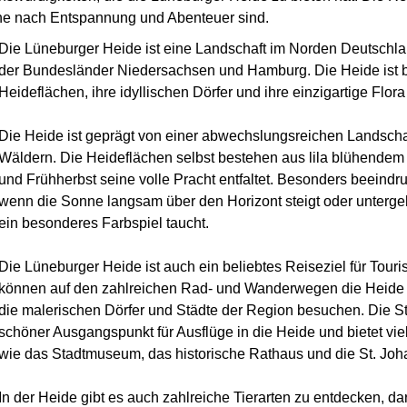
che nach Entspannung und Abenteuer sind.
Die Lüneburger Heide ist eine Landschaft im Norden Deutschlan
der Bundesländer Niedersachsen und Hamburg. Die Heide ist be
Heideflächen, ihre idyllischen Dörfer und ihre einzigartige Flor
Die Heide ist geprägt von einer abwechslungsreichen Landschaf
Wäldern. Die Heideflächen selbst bestehen aus lila blühende
und Frühherbst seine volle Pracht entfaltet. Besonders beeindr
wenn die Sonne langsam über den Horizont steigt oder untergeh
ein besonderes Farbspiel taucht.
Die Lüneburger Heide ist auch ein beliebtes Reiseziel für Touri
können auf den zahlreichen Rad- und Wanderwegen die Heide 
die malerischen Dörfer und Städte der Region besuchen. Die St
schöner Ausgangspunkt für Ausflüge in die Heide und bietet vi
wie das Stadtmuseum, das historische Rathaus und die St. Joh
In der Heide gibt es auch zahlreiche Tierarten zu entdecken, da