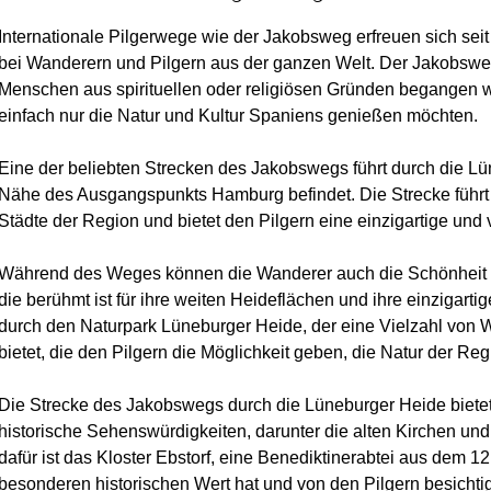
Internationale Pilgerwege wie der Jakobsweg erfreuen sich seit
bei Wanderern und Pilgern aus der ganzen Welt. Der Jakobsweg 
Menschen aus spirituellen oder religiösen Gründen begangen w
einfach nur die Natur und Kultur Spaniens genießen möchten.
Eine der beliebten Strecken des Jakobswegs führt durch die Lün
Nähe des Ausgangspunkts Hamburg befindet. Die Strecke führt 
Städte der Region und bietet den Pilgern eine einzigartige und v
Während des Weges können die Wanderer auch die Schönheit 
die berühmt ist für ihre weiten Heideflächen und ihre einzigart
durch den Naturpark Lüneburger Heide, der eine Vielzahl vo
bietet, die den Pilgern die Möglichkeit geben, die Natur der Re
Die Strecke des Jakobswegs durch die Lüneburger Heide bietet 
historische Sehenswürdigkeiten, darunter die alten Kirchen und
dafür ist das Kloster Ebstorf, eine Benediktinerabtei aus dem 12
besonderen historischen Wert hat und von den Pilgern besichti